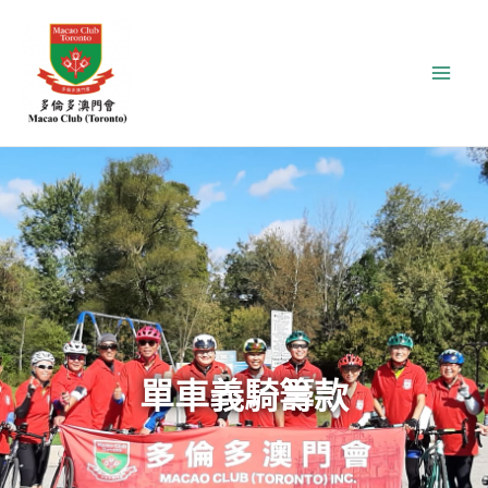
Skip
Facebook
YouTube
Mai
to
Men
content
單車義騎籌款