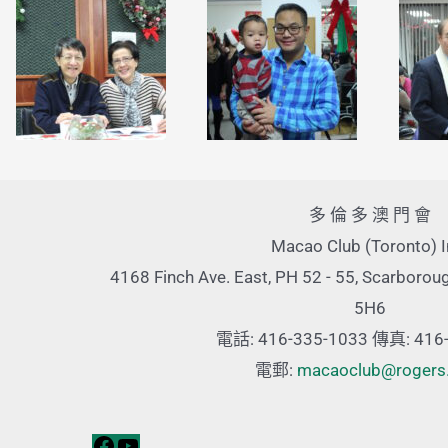
多 倫 多 澳 門 會
Macao Club (Toronto) I
4168 Finch Ave. East, PH 52 - 55, Scarborou
5H6
電話: 416-335-1033 傳真: 416
電郵:
macaoclub@rogers