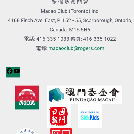
多 倫 多 澳 門 會
Macao Club (Toronto) Inc.
4168 Finch Ave. East, PH 52 - 55, Scarborough, Ontario,
Canada. M1S 5H6
電話: 416-335-1033 傳真: 416-335-1022
電郵:
macaoclub@rogers.com